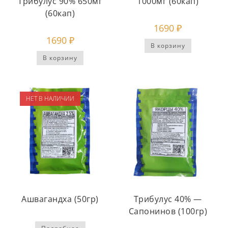
Трибулус 90% 650мг
1000мг (60кап)
(60кап)
1690
₽
1690
₽
В корзину
В корзину
НЕТ В НАЛИЧИИ
Ашвагандха (50гр)
Трибулус 40% —
Сапонинов (100гр)