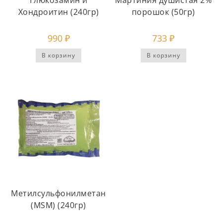
Глюкозамин и
Мартиния душистая 2%
Хондроитин (240гр)
порошок (50гр)
990
₽
733
₽
В корзину
В корзину
Метилсульфонилметан
(MSM) (240гр)