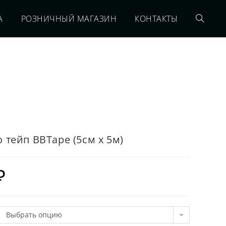
А
РОЗНИЧНЫЙ МАГАЗИН
КОНТАКТЫ
 тейп BBTape (5см х 5м)
₽
Выбрать опцию