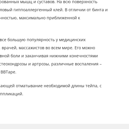
ованных мышц и суставов. На всю поверхность
овый гиппоаллергенный клей. В отличии от бинта и
тичностью, максимально приближенной к
все большую популярность у медицинских
 врачей, массажистов во всем мире. Его можно
ловной боли и заканчивая нижними конечностями
остеохондрозы и артрозы, различные воспаления –
 BBTape.
гчающей отматывание необходимой длины тейпа, с
аппликаций.