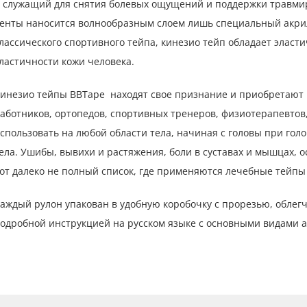
 служащий для снятия болевых ощущений и поддержки травмир
енты наносится волнообразным слоем лишь специальный акрил
лассического спортивного тейпа, кинезио тейп обладает элас
ластичности кожи человека.
инезио тейпы BBTape находят свое признание и приобретают 
аботников, ортопедов, спортивных тренеров, физиотерапевтов,
спользовать на любой области тела, начиная с головы при го
ела. Ушибы, вывихи и растяжения, боли в суставах и мышцах, 
от далеко не полный список, где применяются лечебные тейпы
аждый рулон упакован в удобную коробочку с прорезью, обле
одробной инструкцией на русском языке с основными видами 