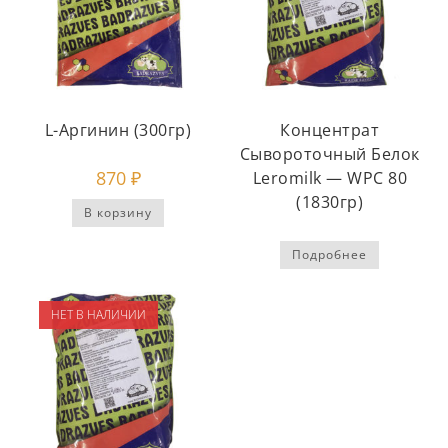
L-Аргинин (300гр)
Концентрат
Сывороточный Белок
870
₽
Leromilk — WPC 80
(1830гр)
В корзину
Подробнее
НЕТ В НАЛИЧИИ