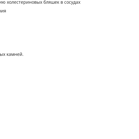
ию холестериновых бляшек в сосудах
ния
ых камней.